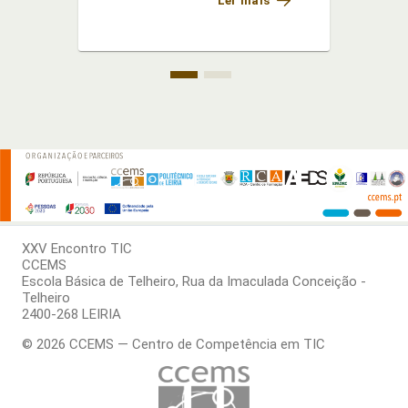
Ler mais
(CCEM
o *
Educa
prof
educa
XXV Encontro TIC
CCEMS
Escola Básica de Telheiro, Rua da Imaculada Conceição -
Telheiro
2400-268 LEIRIA
© 2026 CCEMS — Centro de Competência em TIC