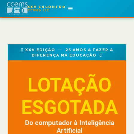
XXV ENCONTRO
CCEMS TIC
 XXV EDIÇÃO —
25 ANOS A FAZER A
DIFERENÇA NA EDUCAÇÃO

LOTAÇÃO
ESGOTADA
Do computador à Inteligência
Artificial