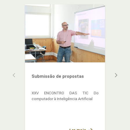
Submissão de propostas
O qu
enco
XXV ENCONTRO DAS TIC Do
# 🎉
computador à Inteligência Artificial
Educ
Anos 
**25
inov
de C